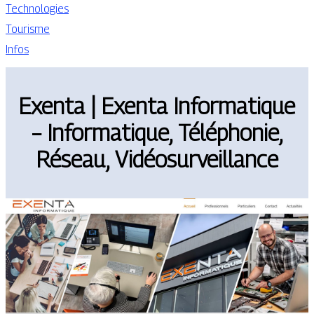
Technologies
Tourisme
Infos
Exenta | Exenta Infor­mati­que
– Infor­mati­que, Téléphonie,
Réseau, Vidéo­sur­veillan­ce