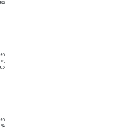
ues
 en
ne,
 up
 en
0 %